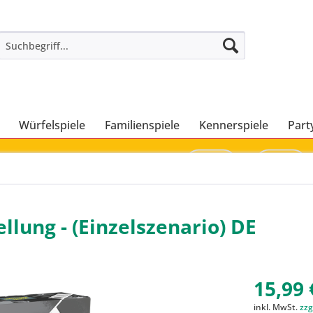
Würfelspiele
Familienspiele
Kennerspiele
Part
ellung - (Einzelszenario) DE
15,99 
inkl. MwSt.
zzg