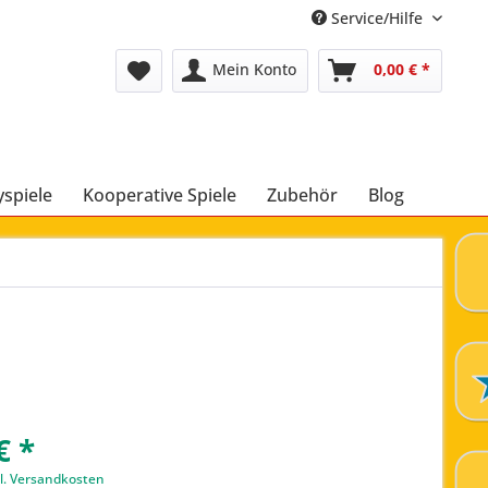
Service/Hilfe
Mein Konto
0,00 € *
yspiele
Kooperative Spiele
Zubehör
Blog
€ *
l. Versandkosten