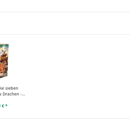
Die sieben
 Drachen -...
 € *