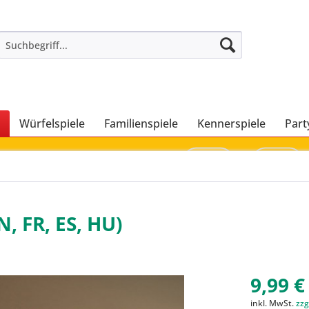
Würfelspiele
Familienspiele
Kennerspiele
Part
N, FR, ES, HU)
9,99 €
inkl. MwSt.
zzg