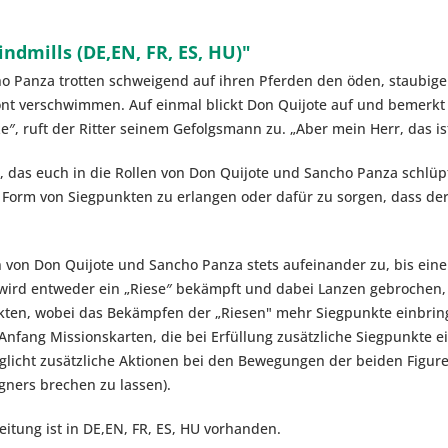
ndmills (DE,EN, FR, ES, HU)"
o Panza trotten schweigend auf ihren Pferden den öden, staubige
 verschwimmen. Auf einmal blickt Don Quijote auf und bemerkt e
e″, ruft der Ritter seinem Gefolgsmann zu. „Aber mein Herr, das i
er, das euch in die Rollen von Don Quijote und Sancho Panza schlüpf
in Form von Siegpunkten zu erlangen oder dafür zu sorgen, dass de
ren von Don Quijote und Sancho Panza stets aufeinander zu, bis ei
wird entweder ein „Riese″ bekämpft und dabei Lanzen gebrochen,
kten, wobei das Bekämpfen der „Riesen" mehr Siegpunkte einbring
m Anfang Missionskarten, die bei Erfüllung zusätzliche Siegpunkte
glicht zusätzliche Aktionen bei den Bewegungen der beiden Figure
Gegners brechen zu lassen).
leitung ist in DE,EN, FR, ES, HU vorhanden.