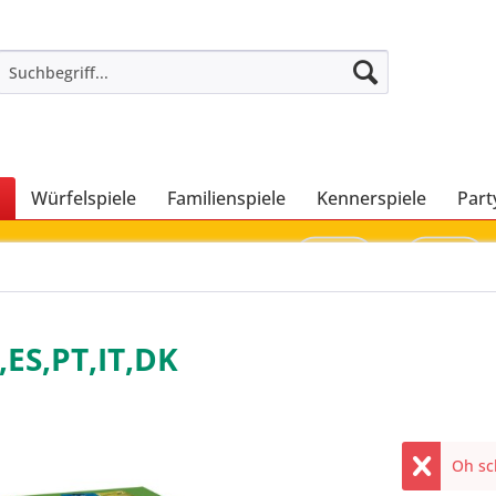
Würfelspiele
Familienspiele
Kennerspiele
Part
,ES,PT,IT,DK
Oh sch