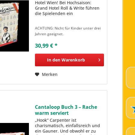
Hotel Wien! Bei Hochsaison:
Grand Hotel Roll & Write führen
die Spielenden ein
prestigeträchtiges Hotel in Wien
zu Beginn des 20. Jahrhunderts.
ACHTUNG: Nicht für Kinder unter drei
Zur Zeit ist Hochsaison und im
Jahren geeignet.
besten Hotel von Wien ist viel...
30,99 € *
In den
Warenkorb
Merken
Cantaloop Buch 3 – Rache
warm serviert
„Hook“ Carpenter ist
charismatisch, einfallsreich und
ein Gauner. Und obwohl er zu