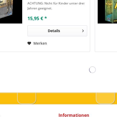
ACHTUNG: Nicht für Kinder unter drei
viele und vor allem große
Jahren geeignet.
Gebäude und lernt nebenbei
die...
15,95 € *
Details
Merken
s
Informationen