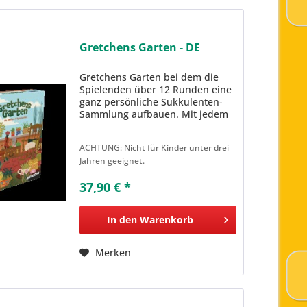
Gretchens Garten - DE
Gretchens Garten bei dem die
Spielenden über 12 Runden eine
ganz persönliche Sukkulenten-
Sammlung aufbauen. Mit jedem
Zug muß man sich entscheiden,
ob man neue Pflanzen kauft, den
ACHTUNG: Nicht für Kinder unter drei
eigenen Bestand pflegt,
Jahren geeignet.
Sukkulenten zum Blühen
bringt.......
37,90 € *
In den
Warenkorb
Merken