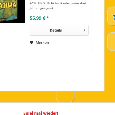
ACHTUNG: Nicht für Kinder unter drei
von Obstbauer-Familien, die am
Jahren geeignet.
Rande eines ghanaischen...
55,99 € *
Details
Merken
Spiel mal wieder!