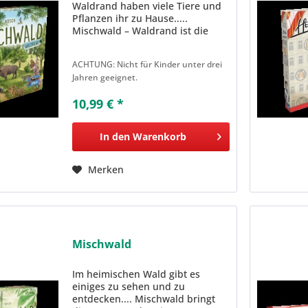
Waldrand haben viele Tiere und
Pflanzen ihr zu Hause.....
Mischwald – Waldrand ist die
zweite Erweiterung zum
beliebten Kartenspiel. Die 36
ACHTUNG: Nicht für Kinder unter drei
neuen, multifunktionalen Karten
Jahren geeignet.
zeigen Flora und Fauna des
Waldrands....
10,99 € *
In den
Warenkorb
Merken
Mischwald
Im heimischen Wald gibt es
einiges zu sehen und zu
entdecken.... Mischwald bringt