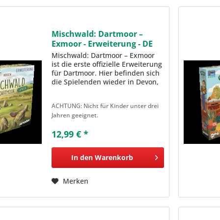
Mischwald: Dartmoor –
Exmoor - Erweiterung - DE
Mischwald: Dartmoor – Exmoor
ist die erste offizielle Erweiterung
für Dartmoor. Hier befinden sich
die Spielenden wieder in Devon,
jedoch weiter nördlich im Exmoor
Nationalpark . Die wunderschön
ACHTUNG: Nicht für Kinder unter drei
illustrierten Karten widmen sich
Jahren geeignet.
der...
12,99 € *
In den
Warenkorb
Merken