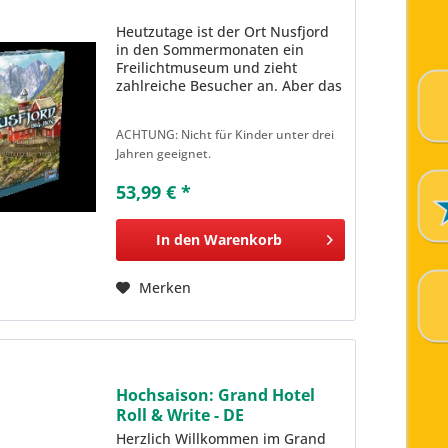
Heutzutage ist der Ort Nusfjord
in den Sommermonaten ein
Freilichtmuseum und zieht
zahlreiche Besucher an. Aber das
war nicht immer so. Bis 1989 war
es ein führendes Fischerdorf auf
ACHTUNG: Nicht für Kinder unter drei
den Lofoten. Drehen wir also die
Jahren geeignet.
Zeit ein weinig...
53,99 € *
In den
Warenkorb
Merken
Hochsaison: Grand Hotel
Roll & Write - DE
Herzlich Willkommen im Grand