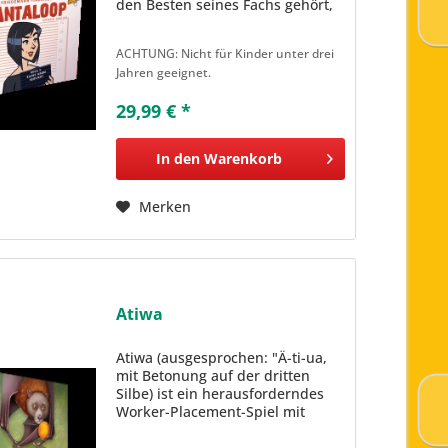
den Besten seines Fachs gehört,
wurde er vor zehn Jahren
hintergangen und musste
ACHTUNG: Nicht für Kinder unter drei
untertauchen. Jetzt ist er zurück
Jahren geeignet.
in Cantaloop und sinnt auf
Rache!...
29,99 € *
In den
Warenkorb
Merken
Atiwa
Atiwa (ausgesprochen: "Ä-ti-ua,
mit Betonung auf der dritten
Silbe) ist ein herausforderndes
Worker-Placement-Spiel mit
Ressourcen-Management. Die
Spielenden schlüpfen in die Rolle