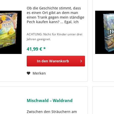
Ob die Geschichte stimmt, dass
es einen Ort gibt an dem man
einen Trank gegen mein ständige
Pech kaufen kann? ... Egal, ich
werde es versuchen, dorthin zu
kommen....Schlimmer kann mein
ACHTUNG: Nicht für Kinder unter drei
Pech ja nicht werden..... Es
Jahren geeignet.
führen viele Wege nach...
41,99 € *
In den
Warenkorb
Merken
Mischwald – Waldrand
Zwischen den Sträuchern am