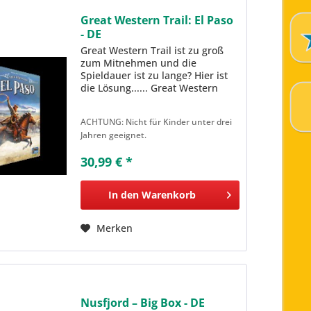
Great Western Trail: El Paso
- DE
Great Western Trail ist zu groß
zum Mitnehmen und die
Spieldauer ist zu lange? Hier ist
die Lösung...... Great Western
Trail: El Paso ist ein
eigenständiges Spiel und
ACHTUNG: Nicht für Kinder unter drei
spielmechanisch an die Great
Jahren geeignet.
Western Trail -Reihe angelehnt.
Es eignet...
30,99 € *
In den
Warenkorb
Merken
Nusfjord – Big Box - DE