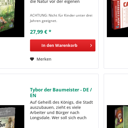
die Natur vor der eigenen
Haustür an den heimischen
Spieltisch. In diesem Spiel lassen
ACHTUNG: Nicht für Kinder unter drei
die Spielenden einen ökologisch
Jahren geeignet.
ausgeglichenen Lebensraum für
Flora...
27,99 € *
In den
Warenkorb
Merken
Tybor der Baumeister - DE /
EN
Auf Geheiß des Königs, die Stadt
auszubauen, zieht es viele
Arbeiter und Bürger nach
Longsdale. Wer soll sich euch
anschließen und wen schickt ihr
zu euren Mitspielern? Errichtet