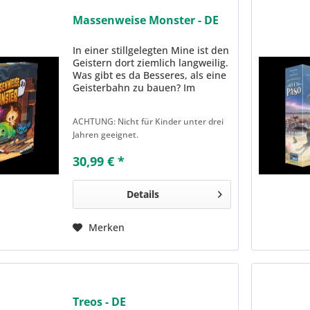
Massenweise Monster - DE
In einer stillgelegten Mine ist den
Geistern dort ziemlich langweilig.
Was gibt es da Besseres, als eine
Geisterbahn zu bauen? Im
Legespiel Massenweise Monster
bauen die Spielenden ihre eigene
ACHTUNG: Nicht für Kinder unter drei
Geisterbahn, mit verschlungenen
Jahren geeignet.
Strecken,...
30,99 € *
Details
Merken
Treos - DE