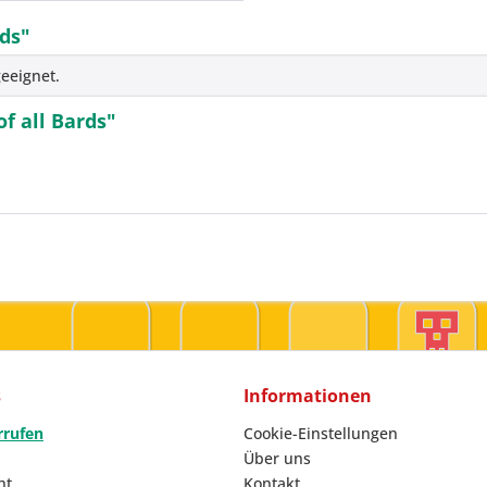
rds"
eeignet.
f all Bards"
s
Informationen
rrufen
Cookie-Einstellungen
Über uns
ht
Kontakt