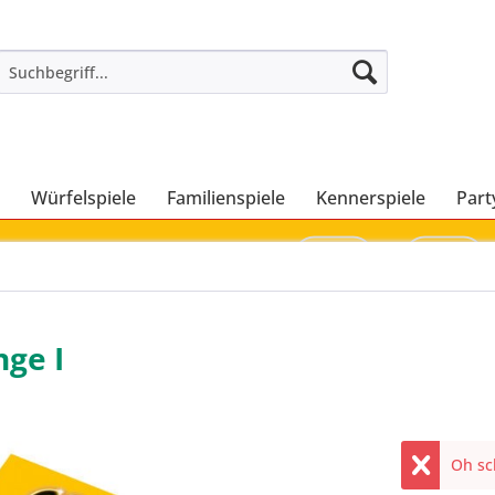
Würfelspiele
Familienspiele
Kennerspiele
Part
nge I
Oh sch