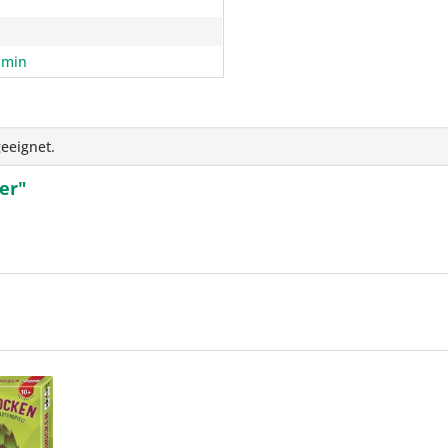
 min
eeignet.
er"