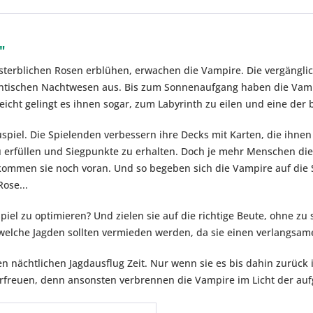
"
erblichen Rosen erblühen, erwachen die Vampire. Die vergänglich
antischen Nachtwesen aus. Bis zum Sonnenaufgang haben die Vamp
leicht gelingt es ihnen sogar, zum Labyrinth zu eilen und eine der
piel. Die Spielenden verbessern ihre Decks mit Karten, die ihne
u erfüllen und Siegpunkte zu erhalten. Doch je mehr Menschen di
kommen sie noch voran. Und so begeben sich die Vampire auf die 
ose...
Spiel zu optimieren? Und zielen sie auf die richtige Beute, ohne 
elche Jagden sollten vermieden werden, da sie einen verlangsame
 nächtlichen Jagdausflug Zeit. Nur wenn sie es bis dahin zurück i
rfreuen, denn ansonsten verbrennen die Vampire im Licht der au