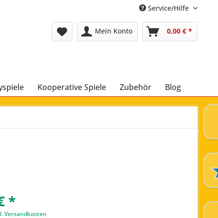
Service/Hilfe
Mein Konto
0,00 € *
yspiele
Kooperative Spiele
Zubehör
Blog
€ *
l. Versandkosten