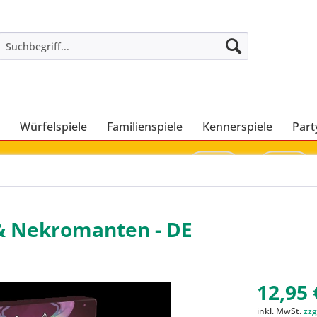
Würfelspiele
Familienspiele
Kennerspiele
Part
 & Nekromanten - DE
12,95 
inkl. MwSt.
zzg